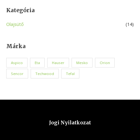
Kategória
Olajsütő
(14)
Márka
Aspico
Eta
Hauser
Mesko
Orion
Sencor
Techwood
Tefal
Jogi Nyilatkozat