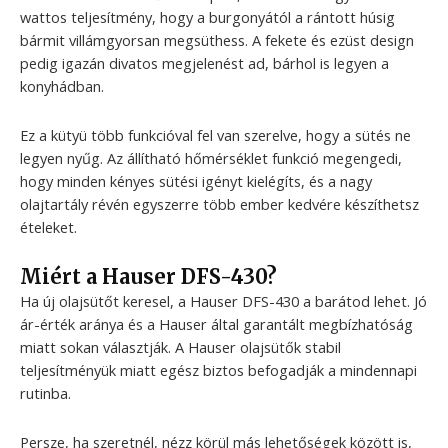
wattos teljesítmény, hogy a burgonyától a rántott húsig
bármit villámgyorsan megsüthess. A fekete és ezüst design
pedig igazán divatos megjelenést ad, bárhol is legyen a
konyhádban.
Ez a kütyü több funkcióval fel van szerelve, hogy a sütés ne
legyen nyűg. Az állítható hőmérséklet funkció megengedi,
hogy minden kényes sütési igényt kielégíts, és a nagy
olajtartály révén egyszerre több ember kedvére készíthetsz
ételeket.
Miért a Hauser DFS-430?
Ha új olajsütőt keresel, a Hauser DFS-430 a barátod lehet. Jó
ár-érték aránya és a Hauser által garantált megbízhatóság
miatt sokan választják. A Hauser olajsütők stabil
teljesítményük miatt egész biztos befogadják a mindennapi
rutinba.
Persze, ha szeretnél, nézz körül más lehetőségek között is,