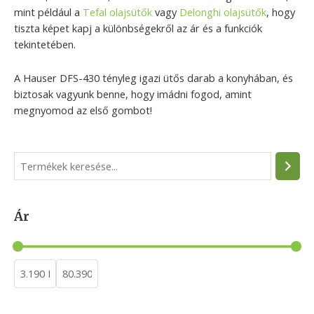
mint például a
Tefal olajsütők
vagy
Delonghi olajsütők
, hogy
tiszta képet kapj a különbségekről az ár és a funkciók
tekintetében.
A Hauser DFS-430 tényleg igazi ütős darab a konyhában, és
biztosak vagyunk benne, hogy imádni fogod, amint
megnyomod az első gombot!
S
e
a
Ár
r
c
h