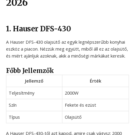
2026
1. Hauser DFS-430
A Hauser DFS-430 olajsütő az egyik legnépszerűbb konyhai
eszköz a piacon. Nézzük meg együtt, miből áll ez az olajsütő,
és miért ajánljuk azoknak, akik a minőségi márkákat keresik.
Főbb Jellemzők
Jellemző
Érték
Teljesítmény
2000W
Szín
Fekete és ezüst
Típus
Olajsütő
A Hauser DFS-430-től azt kapod, amire csak vágysz: 2000