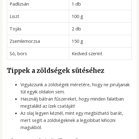
Padlizsán
1 db
Liszt
100 g
Tojás
2 db
Zsemlemorzsa
150 g
Só, bors
Kedved szerint
Tippek a zöldségek sütéséhez
Vigyázzunk a zöldségek méretére, hogy ne piruljanak
túl egyik oldalon sem.
Használj bátran fűszereket, hogy minden falatban
megtaláld az ízek csatáját!
Az olaj legyen kéznél, mint egy megbízható barát,
mert segít a zöldségeknek a legjobbat kihozni
magukból.