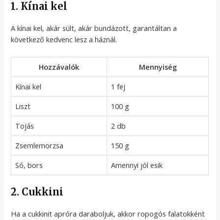
1. Kínai kel
A kínai kel, akár sült, akár bundázott, garantáltan a
következő kedvenc lesz a háznál.
Hozzávalók
Mennyiség
Kínai kel
1 fej
Liszt
100 g
Tojás
2 db
Zsemlemorzsa
150 g
Só, bors
Amennyi jól esik
2. Cukkini
Ha a cukkinit apróra daraboljuk, akkor ropogós falatokként