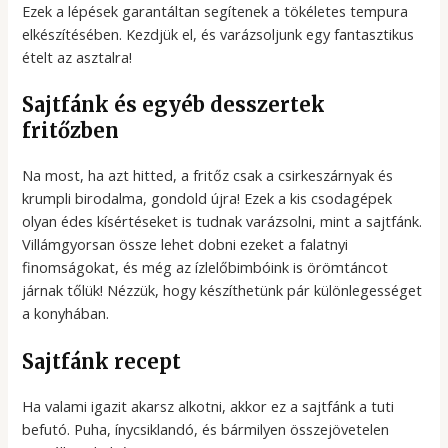
Ezek a lépések garantáltan segítenek a tökéletes tempura
elkészítésében. Kezdjük el, és varázsoljunk egy fantasztikus
ételt az asztalra!
Sajtfánk és egyéb desszertek
fritőzben
Na most, ha azt hitted, a fritőz csak a csirkeszárnyak és
krumpli birodalma, gondold újra! Ezek a kis csodagépek
olyan édes kísértéseket is tudnak varázsolni, mint a sajtfánk.
Villámgyorsan össze lehet dobni ezeket a falatnyi
finomságokat, és még az ízlelőbimbóink is örömtáncot
járnak tőlük! Nézzük, hogy készíthetünk pár különlegességet
a konyhában.
Sajtfánk recept
Ha valami igazit akarsz alkotni, akkor ez a sajtfánk a tuti
befutó. Puha, ínycsiklandó, és bármilyen összejövetelen