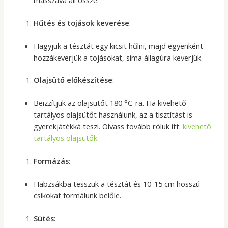
Hűtés és tojások keverése
:
Hagyjuk a tésztát egy kicsit hűlni, majd egyenként
hozzákeverjük a tojásokat, sima állagúra keverjük.
Olajsütő előkészítése
:
Beizzítjuk az olajsütőt 180 °C-ra. Ha kivehető
tartályos olajsütőt használunk, az a tisztítást is
gyerekjátékká teszi. Olvass tovább róluk itt:
kivehető
tartályos olajsütők
.
Formázás
:
Habzsákba tesszük a tésztát és 10-15 cm hosszú
csíkokat formálunk belőle.
Sütés
: