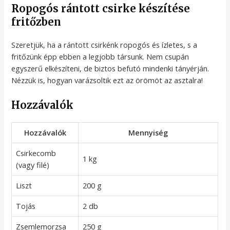
Ropogós rántott csirke készítése
fritőzben
Szeretjük, ha a rántott csirkénk ropogós és ízletes, s a
fritőzünk épp ebben a legjobb társunk. Nem csupán
egyszerű elkészíteni, de biztos befutó mindenki tányérján.
Nézzük is, hogyan varázsoltik ezt az örömöt az asztalra!
Hozzávalók
Hozzávalók
Mennyiség
Csirkecomb
1 kg
(vagy filé)
Liszt
200 g
Tojás
2 db
Zsemlemorzsa
250 g