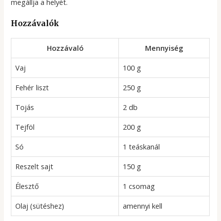
megállja a helyét.
Hozzávalók
Hozzávaló
Mennyiség
Vaj
100 g
Fehér liszt
250 g
Tojás
2 db
Tejföl
200 g
Só
1 teáskanál
Reszelt sajt
150 g
Élesztő
1 csomag
Olaj (sütéshez)
amennyi kell