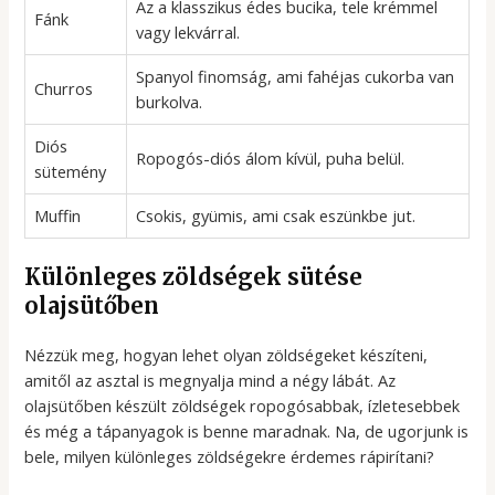
Az a klasszikus édes bucika, tele krémmel
Fánk
vagy lekvárral.
Spanyol finomság, ami fahéjas cukorba van
Churros
burkolva.
Diós
Ropogós-diós álom kívül, puha belül.
sütemény
Muffin
Csokis, gyümis, ami csak eszünkbe jut.
Különleges zöldségek sütése
olajsütőben
Nézzük meg, hogyan lehet olyan zöldségeket készíteni,
amitől az asztal is megnyalja mind a négy lábát. Az
olajsütőben készült zöldségek ropogósabbak, ízletesebbek
és még a tápanyagok is benne maradnak. Na, de ugorjunk is
bele, milyen különleges zöldségekre érdemes rápirítani?