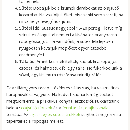
történnek.
Sütés:
Dobáljuk be a krumpli darabokat az olajsütő
kosarába. Ne zsúfoljuk őket, hisz senki sem szereti, ha
nincs helye levegőhöz jutni.
Sütési idő:
Süssük nagyjából 15-20 percig, illetve míg
színük és állaguk el nem éri a kívánatos aranybarna
ropogósságot. Ha van időnk, a sütés félidejében
nyugodtan kavarjuk meg őket egyenletesebb
eredményért.
Tálalás:
Amint késznek ítéltük, kapjuk ki a ropogós
csodát, és halmozzuk fel egy tálra. Ne fukarkodjunk a
sóval, egy kis extra rászórása mindig ráfér.
Ez a villámgyors recept tökéletes választás, ha valami fincsi
harapnivalóra vágyunk. Ha kedvet kapnánk még többet
megtudni erről a praktikus konyhai eszközről, kukkantsunk
bele az
olajsütő típusok
és a
fenntartás, olajhasználat
témába. Az
egészséges sütési trükkök
segíthet megőrizni a
tápértéket a ropogás mellett.