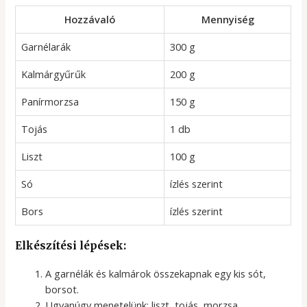
Hozzávaló
Mennyiség
Garnélarák
300 g
Kalmárgyűrűk
200 g
Panírmorzsa
150 g
Tojás
1 db
Liszt
100 g
Só
ízlés szerint
Bors
ízlés szerint
Elkészítési lépések:
A garnélák és kalmárok összekapnak egy kis sót,
borsot.
Ugyanúgy menetelünk: liszt, tojás, morzsa.