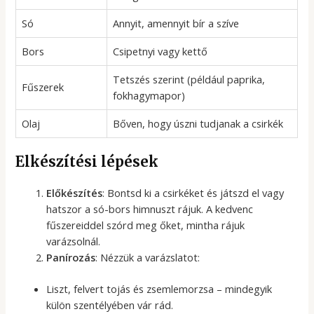
Só
Annyit, amennyit bír a szíve
Bors
Csipetnyi vagy kettő
Tetszés szerint (például paprika,
Fűszerek
fokhagymapor)
Olaj
Bőven, hogy úszni tudjanak a csirkék
Elkészítési lépések
Előkészítés
: Bontsd ki a csirkéket és játszd el vagy
hatszor a só-bors himnuszt rájuk. A kedvenc
fűszereiddel szórd meg őket, mintha rájuk
varázsolnál.
Panírozás
: Nézzük a varázslatot:
Liszt, felvert tojás és zsemlemorzsa – mindegyik
külön szentélyében vár rád.