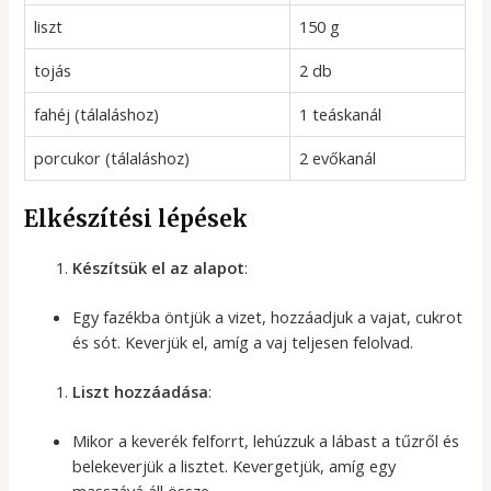
liszt
150 g
tojás
2 db
fahéj (tálaláshoz)
1 teáskanál
porcukor (tálaláshoz)
2 evőkanál
Elkészítési lépések
Készítsük el az alapot
:
Egy fazékba öntjük a vizet, hozzáadjuk a vajat, cukrot
és sót. Keverjük el, amíg a vaj teljesen felolvad.
Liszt hozzáadása
:
Mikor a keverék felforrt, lehúzzuk a lábast a tűzről és
belekeverjük a lisztet. Kevergetjük, amíg egy
masszává áll össze.