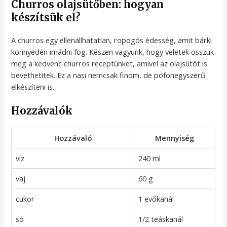
Churros olajsütőben: hogyan
készítsük el?
A churros egy ellenállhatatlan, ropogós édesség, amit bárki
könnyedén imádni fog. Készen vagyunk, hogy veletek osszuk
meg a kedvenc churros receptünket, amivel az olajsütőt is
bevethetitek. Ez a nasi nemcsak finom, de pofonegyszerű
elkészíteni is.
Hozzávalók
Hozzávaló
Mennyiség
víz
240 ml
vaj
60 g
cukor
1 evőkanál
só
1/2 teáskanál