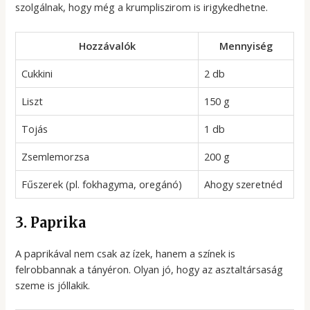
szolgálnak, hogy még a krumpliszirom is irigykedhetne.
Hozzávalók
Mennyiség
Cukkini
2 db
Liszt
150 g
Tojás
1 db
Zsemlemorzsa
200 g
Fűszerek (pl. fokhagyma, oregánó)
Ahogy szeretnéd
3. Paprika
A paprikával nem csak az ízek, hanem a színek is
felrobbannak a tányéron. Olyan jó, hogy az asztaltársaság
szeme is jóllakik.