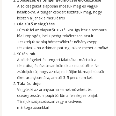
A zöldségeket alaposan mossuk meg és vágjuk
hasábokra. A tenger csodáit tisztítsuk meg, hogy
készen álljanak a merülésre!
Olajsütő melegítése
Fűtsük fel az olajsütőt 180 °C-ra. Így lesz a tempura
kívül ropogós, belül pedig tökéletesen átsült.
Teszteljük az olaj hőmérsékletét néhány csepp
tésztával – ha vidáman pattog, akkor mehet a móka!
Sütés indul
A zöldségeket és tengeri falatkákat mártsuk a
tésztába, és óvatosan küldjük az olajsütőbe. Ne
zsúfoljuk túl, hogy az olaj ne hűljön ki, majd süssük
őket aranybarnára, amitől 3-5 perc sem kell.
Tálalás ideje
Vegyük ki az aranybarna remekműveket, és
csepegtessük le papírtörlőn a felesleges olajat.
Tálaljuk szójaszósszal vagy a kedvenc
mártogatósunkkal!