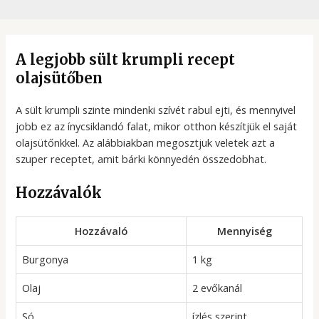
A legjobb sült krumpli recept
olajsütőben
A sült krumpli szinte mindenki szívét rabul ejti, és mennyivel
jobb ez az ínycsiklandó falat, mikor otthon készítjük el saját
olajsütőnkkel. Az alábbiakban megosztjuk veletek azt a
szuper receptet, amit bárki könnyedén összedobhat.
Hozzávalók
Hozzávaló
Mennyiség
Burgonya
1 kg
Olaj
2 evőkanál
Só
ízlés szerint