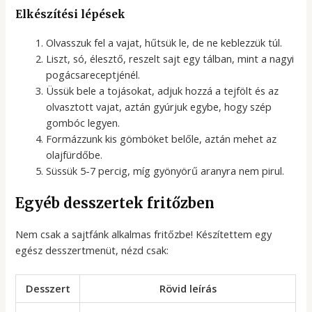
Elkészítési lépések
Olvasszuk fel a vajat, hűtsük le, de ne keblezzük túl.
Liszt, só, élesztő, reszelt sajt egy tálban, mint a nagyi
pogácsareceptjénél.
Üssük bele a tojásokat, adjuk hozzá a tejfölt és az
olvasztott vajat, aztán gyúrjuk egybe, hogy szép
gombóc legyen.
Formázzunk kis gömböket belőle, aztán mehet az
olajfürdőbe.
Süssük 5-7 percig, míg gyönyörű aranyra nem pirul.
Egyéb desszertek fritőzben
Nem csak a sajtfánk alkalmas fritőzbe! Készítettem egy
egész desszertmenüt, nézd csak:
Desszert
Rövid leírás