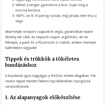
Mehet a tenger gyümölcse a liszt, tojás meg a
morzsa körútra.
180°C-on 8-10 percig süssük, míg pirulás nem lesz a
vége.
Akármelyik receptre csapunk le végül, garantáltan nyami
élmény vár ránk. Az olajsütő szuper segítőtárs, de ne
feledjük, a panír és a fűszerezés is számít, amikor mennyei
halételekre vágyunk!
Tippek és trükkök a tökéletes
bundázáshoz
A bundázás igazi nagyágyú a fritőzös ételek világában. Pár
ravasz tippel minden falatot ínycsiklandóan ropogóssá
varázsolhatunk.
1. Az alapanyagok előkészítése