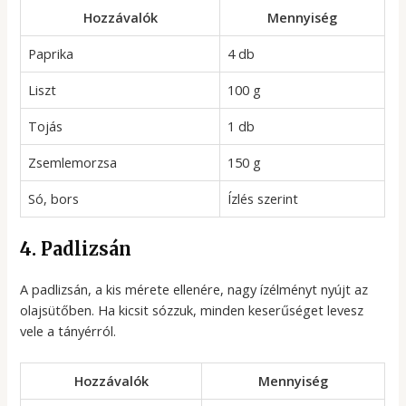
Hozzávalók
Mennyiség
Paprika
4 db
Liszt
100 g
Tojás
1 db
Zsemlemorzsa
150 g
Só, bors
Ízlés szerint
4. Padlizsán
A padlizsán, a kis mérete ellenére, nagy ízélményt nyújt az
olajsütőben. Ha kicsit sózzuk, minden keserűséget levesz
vele a tányérról.
Hozzávalók
Mennyiség