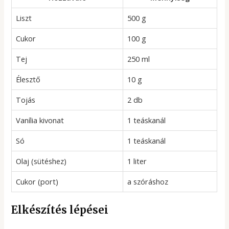
Liszt
500 g
Cukor
100 g
Tej
250 ml
Élesztő
10 g
Tojás
2 db
Vanília kivonat
1 teáskanál
Só
1 teáskanál
Olaj (sütéshez)
1 liter
Cukor (port)
a szóráshoz
Elkészítés lépései