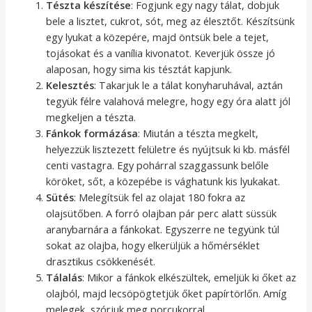
Tészta készítése
: Fogjunk egy nagy tálat, dobjuk
bele a lisztet, cukrot, sót, meg az élesztőt. Készítsünk
egy lyukat a közepére, majd öntsük bele a tejet,
tojásokat és a vanília kivonatot. Keverjük össze jó
alaposan, hogy sima kis tésztát kapjunk.
Kelesztés
: Takarjuk le a tálat konyharuhával, aztán
tegyük félre valahová melegre, hogy egy óra alatt jól
megkeljen a tészta.
Fánkok formázása
: Miután a tészta megkelt,
helyezzük lisztezett felületre és nyújtsuk ki kb. másfél
centi vastagra. Egy pohárral szaggassunk belőle
köröket, sőt, a közepébe is vághatunk kis lyukakat.
Sütés
: Melegítsük fel az olajat 180 fokra az
olajsütőben. A forró olajban pár perc alatt süssük
aranybarnára a fánkokat. Egyszerre ne tegyünk túl
sokat az olajba, hogy elkerüljük a hőmérséklet
drasztikus csökkenését.
Tálalás
: Mikor a fánkok elkészültek, emeljük ki őket az
olajból, majd lecsöpögtetjük őket papírtörlőn. Amíg
melegek, szórjuk meg porcukorral.