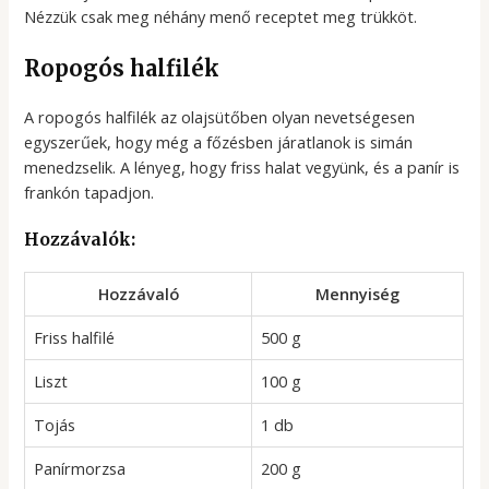
Nézzük csak meg néhány menő receptet meg trükköt.
Ropogós halfilék
A ropogós halfilék az olajsütőben olyan nevetségesen
egyszerűek, hogy még a főzésben járatlanok is simán
menedzselik. A lényeg, hogy friss halat vegyünk, és a panír is
frankón tapadjon.
Hozzávalók:
Hozzávaló
Mennyiség
Friss halfilé
500 g
Liszt
100 g
Tojás
1 db
Panírmorzsa
200 g