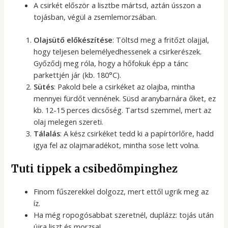
A csirkét először a lisztbe mártsd, aztán ússzon a
tojásban, végül a zsemlemorzsában.
Olajsütő előkészítése
: Töltsd meg a fritőzt olajjal,
hogy teljesen belemélyedhessenek a csirkerészek.
Győződj meg róla, hogy a hőfokuk épp a tánc
parkettjén jár (kb. 180°C).
Sütés
: Pakold bele a csirkéket az olajba, mintha
mennyei fürdőt vennének. Süsd aranybarnára őket, ez
kb. 12-15 perces dicsőség. Tartsd szemmel, mert az
olaj melegen szereti.
Tálalás
: A kész csirkéket tedd ki a papírtörlőre, hadd
igya fel az olajmaradékot, mintha sose lett volna.
Tuti tippek a csibedömpinghez
Finom fűszerekkel dolgozz, mert ettől ugrik meg az
íz.
Ha még ropogósabbat szeretnél, duplázz: tojás után
újra liszt és morzsa!