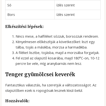
Só
ízlés szerint
Bors
ízlés szerint
Elkészítési lépések:
Nincs mese, a halfiléket sózzuk, borsozzuk rendesen.
Kényelmesen előkészítjük a következőket: liszt egy
tálba, tojás a másikba, morzsa a harmadikba.
A filéket lisztbe, tojásba, majd a morzsába forgatjuk.
Fel ezzel az olajsütő kosarába, majd 180°C-on, 10-12
percre be vele, míg aranybarnás nem lesz.
Tenger gyümölcsei keverék
Fantasztikus választás, ha szeretjük a változatosságot. Az
olajsütőben ezek is ropogósak lesznek kívül-belül.
Hozzávalók: