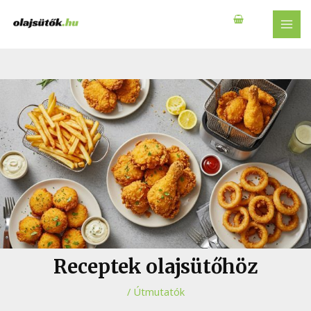
Skip
to
MAI
content
MEN
Receptek olajsütőhöz
/
Útmutatók