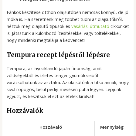
Fánkok készítése otthon olajsütőben nemcsak könnyű, de jó
móka is. Ha szeretnénk még többet tudni az olajsütőkről,
nézzük meg olajsütő típusok és
vásárlási útmutató
cikkünket
is. Játsszunk a különböző ízesítésekkel vagy töltelékekkel,
hogy mindenki megtalálja a kedvencét!
Tempura recept lépésről lépésre
Tempura, az ínycsiklandó japán finomság, amit
zöldségekből és ízletes tenger gyümölcseiből
varázsolhatunk az asztalra. Az olajsütőnk a titka annak, hogy
kívül ropogós, belül pedig mesésen puha legyen. Lépjünk
együtt, és készítsük el ezt az ételek királyát!
Hozzávalók
Hozzávaló
Mennyiség