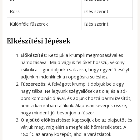
Bors
ízlés szerint
Különféle fűszerek
ízlés szerint
Elkészítési lépések
Előkészítés:
Kezdjük a krumpli megmosásával és
hámozásával. Majd vágjuk fel őket hosszú, vékony
csíkokra – gondoljunk csak arra, hogy egyenlő esélyt
adjunk mindenkinek a ropogósra süléshez.
Fűszerezés:
A felvágott krumplit dobjuk bele egy
nagy tálba. Ne legyünk szégyellősek az olaj és a só-
bors kombinációjával, és adjunk hozzá bármi ízesítőt,
amit a kamrában találunk. Alaposan keverjük össze,
hogy mindent jól bevonjon a fűszer.
Olajsütő előkészítése:
Kapcsoljuk be az olajsütőt és
várjuk meg, míg eléri a megfelelő hőmérsékletet. A
180 °C az arany középút, ahol a varázslatok