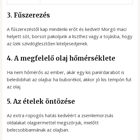
3. Fűszerezés
A fűszerezéstől kap mindenki erőt és kedvet! Morgó maci
helyett sót, borsot pakoljunk a liszthez vagy a tojásba, hogy
az ízek szívdöglesztően kiteljesedjenek.
4. A megfelelő olaj hőmérséklete
Ha nem hőmérős az ember, akár egy kis panírdarabot is
beledobhat az olajba: ha buborékol, akkor jó kis tempón fut
az olaj.
5. Az ételek öntözése
Az extra ropogós hatás kedvéért a zsemlemorzsás
oldalakat olajpermettel megszórjuk, mielőtt
belecsobbannának az olajban.