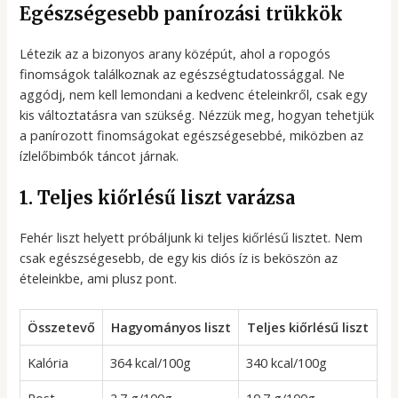
Egészségesebb panírozási trükkök
Létezik az a bizonyos arany középút, ahol a ropogós
finomságok találkoznak az egészségtudatossággal. Ne
aggódj, nem kell lemondani a kedvenc ételeinkről, csak egy
kis változtatásra van szükség. Nézzük meg, hogyan tehetjük
a panírozott finomságokat egészségesebbé, miközben az
ízlelőbimbók táncot járnak.
1. Teljes kiőrlésű liszt varázsa
Fehér liszt helyett próbáljunk ki teljes kiőrlésű lisztet. Nem
csak egészségesebb, de egy kis diós íz is beköszön az
ételeinkbe, ami plusz pont.
Összetevő
Hagyományos liszt
Teljes kiőrlésű liszt
Kalória
364 kcal/100g
340 kcal/100g