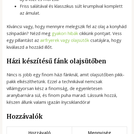
Friss salátával és klasszikus sült krumplival komplett
az ámulat.
Kíváncsi vagy, hogy mennyire melegszik fel az olaj a konyhád
színpadán? Nézd meg
gyakori hibák
cikkünk pontjait. Vess
egy pillantást az
airfryerek vagy olajsütők
csatájára, hogy
kiválaszd a hozzád illőt.
Házi készítésű fánk olajsütőben
Nincs is jobb egy finom házi fánknál, amit olajsütőben pikk-
pakk elkészíthetünk. Ezzel a technikával nemcsak
villámgyorsan kész a finomság, de egyenletesen
aranybarnára sül, és finom puha marad. Lássunk hozzá,
készen állunk valami igazán ínycsiklandóra!
Hozzávalók
Hozzávaló
Mennyiség