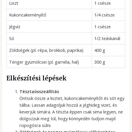
Liszt
1 csésze
Kukoricakeményítő
1/4 csésze
Jégvíz
1 csésze
Só
1/2 teáskanál
Zöldségek (pl. répa, brokkoli, paprika)
400 g
Tenger gyümölcsei (pl. garnéla, hal)
300 g
Elkészítési lépések
Tésztaösszeállítás
Öntsük össze a lisztet, kukoricakeményítőt és sót egy
tálba. Lassan adagoljuk hozzá a jéghideg vizet, és
keverjük simára. A tészta éppen csak sima legyen, ne
dolgozzuk meg túl, hogy könnyedén tudjon majd
ropogósra sülni.
Zöldségek és tenger gyümölcsei előkészítése