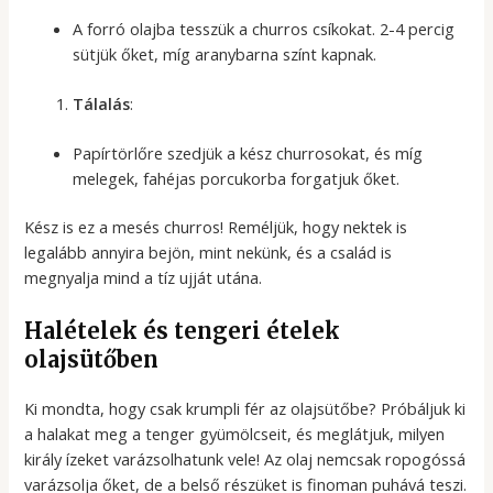
A forró olajba tesszük a churros csíkokat. 2-4 percig
sütjük őket, míg aranybarna színt kapnak.
Tálalás
:
Papírtörlőre szedjük a kész churrosokat, és míg
melegek, fahéjas porcukorba forgatjuk őket.
Kész is ez a mesés churros! Reméljük, hogy nektek is
legalább annyira bejön, mint nekünk, és a család is
megnyalja mind a tíz ujját utána.
Halételek és tengeri ételek
olajsütőben
Ki mondta, hogy csak krumpli fér az olajsütőbe? Próbáljuk ki
a halakat meg a tenger gyümölcseit, és meglátjuk, milyen
király ízeket varázsolhatunk vele! Az olaj nemcsak ropogóssá
varázsolja őket, de a belső részüket is finoman puhává teszi.